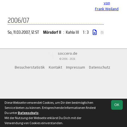
von
Frank Weiland
2006/07
So, 11.03.2007
, 12.ST
Mörsdorf II
:
Kahla III
1 : 3
(1)
soccero.de
© 2006 - 2026
Besucherstatistik
Kontakt
Impressum
Datenschutz
Diese Webseite verwendet Cookies, um Dir den bestmöglichen
OK
Service bieten zu können. Entsprechende Informationen findest
Du unter
Datenschutz
.
Mit der Nutzung der Webseite erklärst Du Dich mit der
Verwendung von Cookies einverstanden.