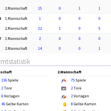
2.Mannschaft
15
0
1
1
8
1.Mannschaft
1
0
0
0
2.Mannschaft
22
1
0
5
7
1.Mannschaft
2
0
0
0
2.Mannschaft
14
0
0
1
mtstatistik
schaft
2.Mannschaft
236
Spiele
75
Spiele
2
Tore
2
Tore
6
Vorlagen
2
Vorlagen
46
Gelbe Karten
8
Gelbe Karten