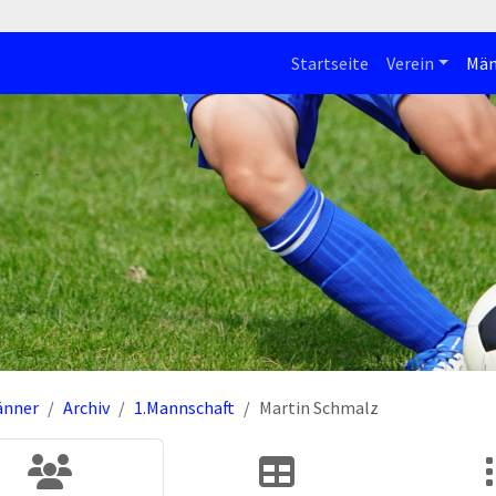
Startseite
Verein
Män
änner
Archiv
1.Mannschaft
Martin Schmalz