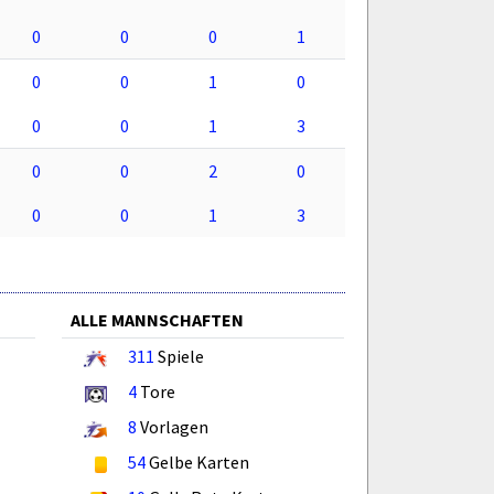
0
0
0
1
0
0
1
0
0
0
1
3
0
0
2
0
0
0
1
3
ALLE MANNSCHAFTEN
311
Spiele
4
Tore
8
Vorlagen
54
Gelbe Karten