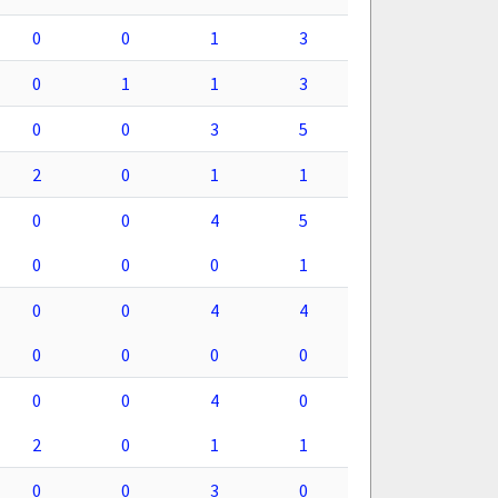
0
0
1
3
0
1
1
3
0
0
3
5
2
0
1
1
0
0
4
5
0
0
0
1
0
0
4
4
0
0
0
0
0
0
4
0
2
0
1
1
0
0
3
0