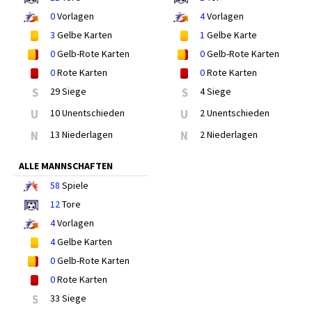
0
Vorlagen
4
Vorlagen
3
Gelbe Karten
1
Gelbe Karte
0
Gelb-Rote Karten
0
Gelb-Rote Karten
0
Rote Karten
0
Rote Karten
S
29 Siege
S
4 Siege
U
10 Unentschieden
U
2 Unentschieden
N
13 Niederlagen
N
2 Niederlagen
ALLE MANNSCHAFTEN
58
Spiele
12
Tore
4
Vorlagen
4
Gelbe Karten
0
Gelb-Rote Karten
0
Rote Karten
S
33 Siege