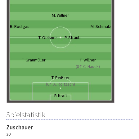
M. Willner
R. Rodigas
M. Schmalz
T. Oelsner
P. Straub
F. Graumüller
T. Willner
(84' C. Hauck)
T. Peißker
(64' A. Roitzsch)
P. Kraft
Spielstatistik
Zuschauer
30