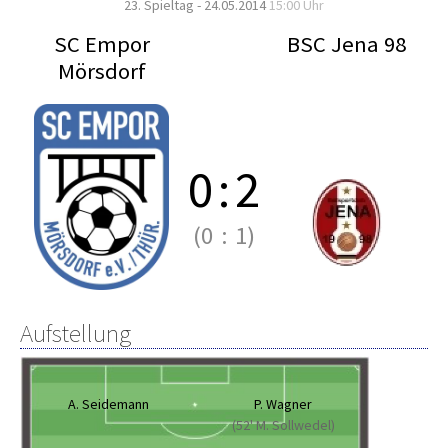
23. Spieltag - 24.05.2014
15:00 Uhr
SC Empor
BSC Jena 98
Mörsdorf
0
:
2
(0
:
1)
Aufstellung
A. Seidemann
P. Wagner
(52' M. Sollwedel)