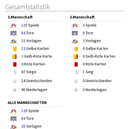
Gesamtstatistik
1.Mannschaft
2.Mannschaft
125
Spiele
3
Spiele
84
Tore
0
Tore
23
Vorlagen
2
Vorlagen
13
Gelbe Karten
0
Gelbe Karten
1
Gelb-Rote Karte
0
Gelb-Rote Karten
0
Rote Karten
0
Rote Karten
S
67 Siege
S
1 Sieg
U
14 Unentschieden
U
0 Unentschieden
N
45 Niederlagen
N
2 Niederlagen
ALLE MANNSCHAFTEN
128
Spiele
84
Tore
25
Vorlagen