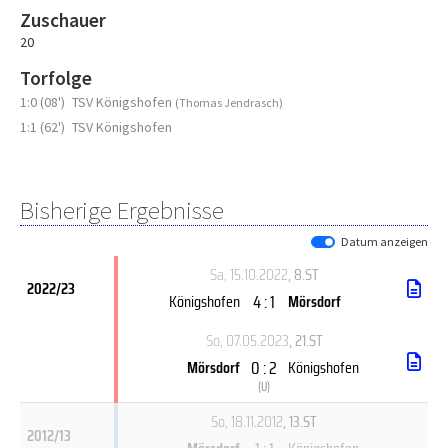
Zuschauer
20
Torfolge
1:0 (08')
TSV Königshofen
(Thomas Jendrasch)
1:1 (62')
TSV Königshofen
Bisherige Ergebnisse
Datum anzeigen
Sa, 15.10.2022
, 8.ST
2022/23
4 : 1
Königshofen
Mörsdorf
So, 07.05.2023
, 21.ST
0 : 2
Mörsdorf
Königshofen
(
U
)
So, 18.11.2012
, 13.ST
2012/13