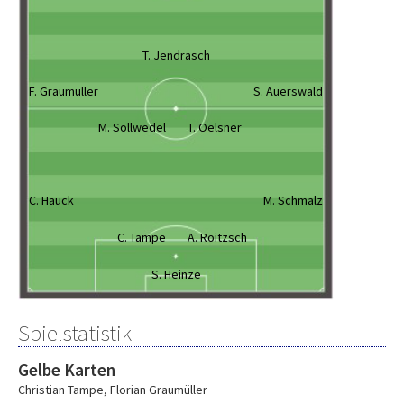
T. Jendrasch
F. Graumüller
S. Auerswald
M. Sollwedel
T. Oelsner
C. Hauck
M. Schmalz
C. Tampe
A. Roitzsch
S. Heinze
Spielstatistik
Gelbe Karten
Christian Tampe
,
Florian Graumüller