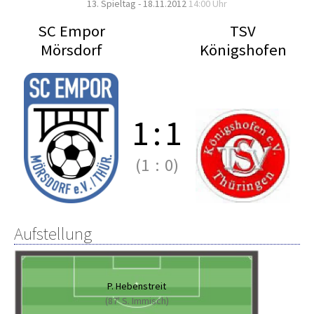
13. Spieltag - 18.11.2012
14:00 Uhr
SC Empor
TSV
Mörsdorf
Königshofen
1
:
1
(1
:
0)
Aufstellung
P. Hebenstreit
(87' S. Immisch)