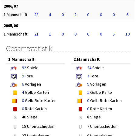
2006/07
1.Mannschaft
23
4
0
2
0
0
0
6
2005/06
1.Mannschaft
21
1
0
0
0
0
5
10
Gesamtstatistik
1.Mannschaft
2.Mannschaft
92
Spiele
24
Spiele
9
Tore
7
Tore
6
Vorlagen
9
Vorlagen
4
Gelbe Karten
1
Gelbe Karte
0
Gelb-Rote Karten
0
Gelb-Rote Karten
0
Rote Karten
0
Rote Karten
S
40 Siege
S
8 Siege
U
15 Unentschieden
U
7 Unentschieden
37 Niederlagen
9 Niederlagen