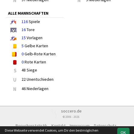
N
N
ALLE MANNSCHAFTEN
116
Spiele
16
Tore
15
Vorlagen
5
Gelbe Karten
0
Gelb-Rote Karten
0
Rote Karten
S
48 Siege
U
22 Unentschieden
N
46 Niederlagen
soccero.de
© 2006 - 2026
Besucherstatistik
Kontakt
Impressum
Datenschutz
Diese Webseite verwendet Cookies, um Dir den bestmöglichen
OK