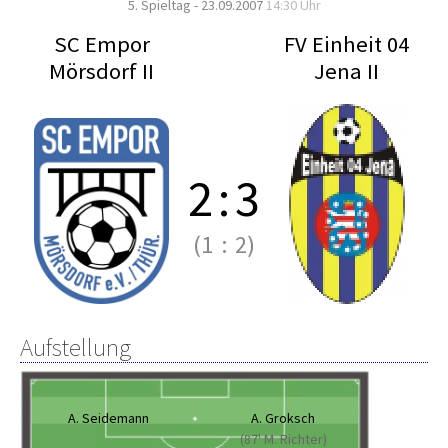
5. Spieltag - 23.09.2007
14:30 Uhr
SC Empor
FV Einheit 04
Mörsdorf II
Jena II
2
:
3
(1
:
2)
Aufstellung
A. Seidemann
A. Groksch
(87' M. Richter)