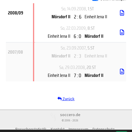
So, 14.09.2008
, 1.ST
2008/09
2 : 6
Mörsdorf II
Einheit Jena II
So, 22.03.2009
, 8.ST
6 : 0
Einheit Jena II
Mörsdorf II
So, 23.09.2007
, 5.ST
2007/08
2 : 3
Mörsdorf II
Einheit Jena II
Sa, 29.03.2008
, 20.ST
7 : 0
Einheit Jena II
Mörsdorf II
Zurück
soccero.de
© 2006 - 2026
Besucherstatistik
Kontakt
Impressum
Datenschutz