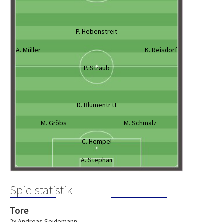
P. Hebenstreit
A. Müller
K. Reisdorf
P. Straub
D. Blumentritt
M. Gröbs
M. Schmalz
C. Hempel
A. Stephan
Spielstatistik
Tore
2x Andreas Seidemann