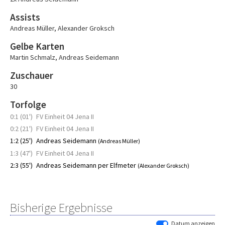
Assists
Andreas Müller
,
Alexander Groksch
Gelbe Karten
Martin Schmalz
,
Andreas Seidemann
Zuschauer
30
Torfolge
0:1 (01')
FV Einheit 04 Jena II
0:2 (21')
FV Einheit 04 Jena II
1:2 (25')
Andreas Seidemann
(Andreas Müller)
1:3 (47')
FV Einheit 04 Jena II
2:3 (55')
Andreas Seidemann per Elfmeter
(Alexander Groksch)
Bisherige Ergebnisse
Datum anzeigen