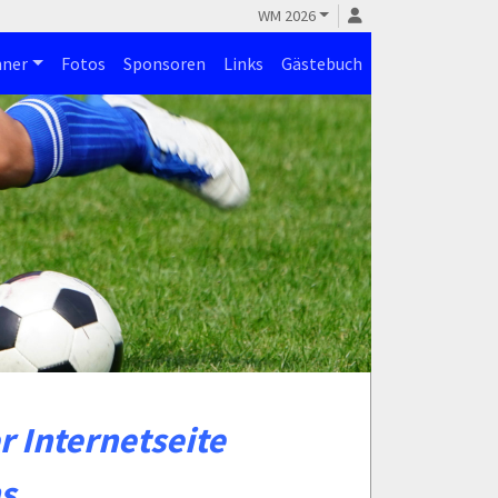
WM 2026
ner
Fotos
Sponsoren
Links
Gästebuch
 Internetseite
s